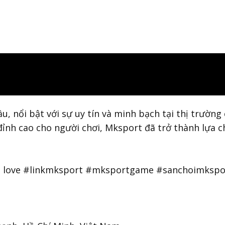
, nổi bật với sự uy tín và minh bạch tại thị trường c
đỉnh cao cho người chơi, Mksport đã trở thành lựa 
 love #linkmksport #mksportgame #sanchoimkspo